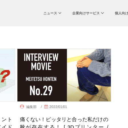
ニュース
企業向けサービス
個人向
編集部
/
2022/01/01
リント
痛くない！ピッタリと合った私だけの
メイド
靴が存在する！ [ 3Dプリンター /