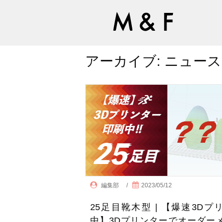
アーカイブ:
ニュース
編集部
/
2023/05/12
25足目靴木型 | 【爆速3Dプ
中】3Dプリンターでオーダー