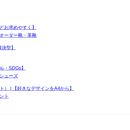
買うほどお求めやすく】
オーダー靴・革靴
題解決型】
ナブル・SDGs】
シューズ
プリント） | 【好きなデザインをA4から】
ント