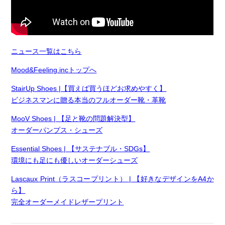
ニュース一覧はこちら
Mood&Feeling.incトップへ
StairUp Shoes |【買えば買うほどお求めやすく】
ビジネスマンに贈る本当のフルオーダー靴・革靴
MooV Shoes | 【足と靴の問題解決型】
オーダーパンプス・シューズ
Essential Shoes | 【サステナブル・SDGs】
環境にも足にも優しいオーダーシューズ
Lascaux Print（ラスコープリント） | 【好きなデザインをA4か
ら】
完全オーダーメイドレザープリント