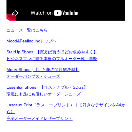
ニュース一覧はこちら
Mood&Feeling.incトップへ
StairUp Shoes |【買えば買うほどお求めやすく】
ビジネスマンに贈る本当のフルオーダー靴・革靴
MooV Shoes | 【足と靴の問題解決型】
オーダーパンプス・シューズ
Essential Shoes | 【サステナブル・SDGs】
環境にも足にも優しいオーダーシューズ
Lascaux Print（ラスコープリント） | 【好きなデザインをA4か
ら】
完全オーダーメイドレザープリント