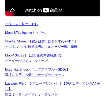
ニュース一覧はこちら
Mood&Feeling.incトップへ
StairUp Shoes |【買えば買うほどお求めやすく】
ビジネスマンに贈る本当のフルオーダー靴・革靴
MooV Shoes | 【足と靴の問題解決型】
オーダーパンプス・シューズ
Essential Shoes | 【サステナブル・SDGs】
環境にも足にも優しいオーダーシューズ
Lascaux Print（ラスコープリント） | 【好きなデザインをA4か
ら】
完全オーダーメイドレザープリント