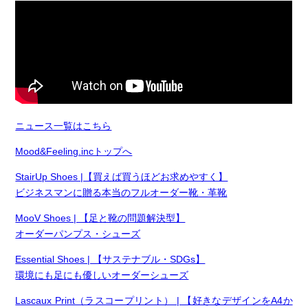
ニュース一覧はこちら
Mood&Feeling.incトップへ
StairUp Shoes |【買えば買うほどお求めやすく】
ビジネスマンに贈る本当のフルオーダー靴・革靴
MooV Shoes | 【足と靴の問題解決型】
オーダーパンプス・シューズ
Essential Shoes | 【サステナブル・SDGs】
環境にも足にも優しいオーダーシューズ
Lascaux Print（ラスコープリント） | 【好きなデザインをA4か