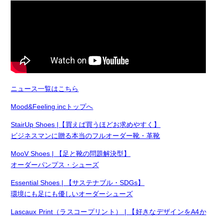
ニュース一覧はこちら
Mood&Feeling.incトップへ
StairUp Shoes |【買えば買うほどお求めやすく】
ビジネスマンに贈る本当のフルオーダー靴・革靴
MooV Shoes | 【足と靴の問題解決型】
オーダーパンプス・シューズ
Essential Shoes | 【サステナブル・SDGs】
環境にも足にも優しいオーダーシューズ
Lascaux Print（ラスコープリント） | 【好きなデザインをA4か