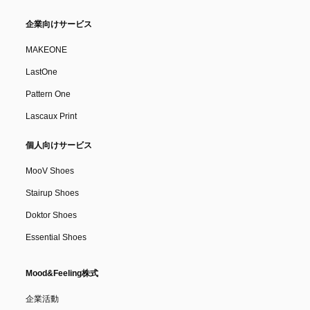
企業向けサービス
MAKEONE
LastOne
Pattern One
Lascaux Print
個人向けサービス
MooV Shoes
Stairup Shoes
Doktor Shoes
Essential Shoes
Mood&Feeling株式
企業活動