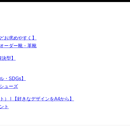
買うほどお求めやすく】
オーダー靴・革靴
題解決型】
ナブル・SDGs】
シューズ
プリント） | 【好きなデザインをA4から】
ント